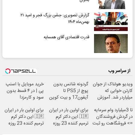
بحران
گزارش تصویری: جشن بزرگ فجر و امید ۲۱
بهمن‌ماه ۱۴۰۴
قدرت اقتصادی آقای همسایه
از سراسر وب
ویدیو هولناک از جوان
گردونه شانس بدون
خرید موبایل با اسنپ
کارتن خوابی که
پوچ از PS5 تا
پی | در ۴ قسط بدون
میلیاردر شد. آموزش
آیفون17 و بیت کوین
سود و کارمزد!
رایگان
🔥
تا 3میلیارد وام سرمایه
برای اولین بار در ایران
برای اولین بار در ایران
در گردش فروشندگان
🇮🇷 این دکتر کرم
🇮🇷 این دکتر کرم
=> فروشگاهت رو ثبت
ترمیم کننده 23 روزه
ترمیم کننده 23 روزه
کن
ساخت!
ساخت!