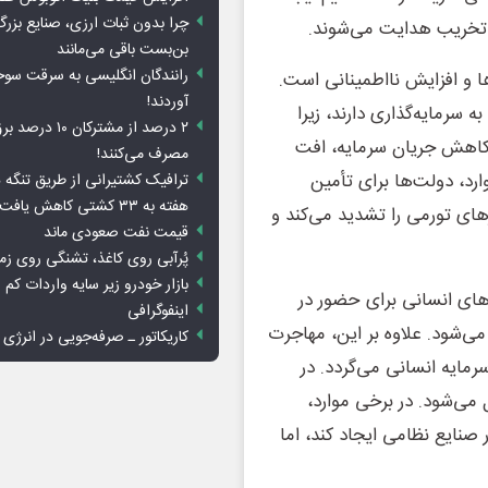
چرا بدون ثبات ارزی، صنایع بزرگ
 تخریب هدایت می‌شوند.
بن‌بست باقی می‌مانند
رانندگان انگلیسی به سرقت سو
ا و افزایش نااطمینانی است.
آوردند!
 سرمایه‌گذاری دارند، زیرا
۲ درصد از مشترکان 
 کاهش جریان سرمایه، افت
مصرف می‌کنند!
رد، دولت‌ها برای تأمین
ترافیک کشتیرانی از طریق تنگه 
هفته به ۳۳ کشتی کاهش یافت
های تورمی را تشدید می‌کند و
قیمت نفت صعودی ماند
پُرآبی روی کاغذ، تشنگی روی زم
بازار خودرو زیر سایه واردات کم ا
وهای انسانی برای حضور در
اینفوگرافی
‌شود. علاوه بر این، مهاجرت
کاریکاتور ـ صرفه‌جویی در انرژی
رمایه انسانی می‌گردد. در
 می‌شود. در برخی موارد،
ایع نظامی ایجاد کند، اما