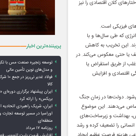
ارهای کلان اقتصادی را نیز
های فیزیکی است.
انرژی که طی سال‌ها و با
وند. این تخریب به کاهش
پربیننده‌ترین اخبار
قف یا حتی معکوس می‌کند. در
توسعه زنجیره صنعت مس با تکی
غلب از طریق استقراض یا
و مدل‌های نوین تأمین مالی
گی اقتصادی و افزایش
فولاد غدیر 
کالا
ایران پیشنهاد برگزاری دوره‌ای «
شود. دولت‌ها در زمان جنگ
بریکس» را ارائه کرد
تصاص می‌دهند. این موضوع
ایران، شریک راهبردی اتحادیه ا
اوراسیا در مسیر توسعه تجارت و
ش، بهداشت و زیرساخت‌های
منطقه‌ای
انسانی را تضعیف کرده و رشد
روزنامه ۱۷ مرداد
نوعی هزینه فرصت عظیم ایجاد
افزایش قیمت بلیت اتوبوس فص