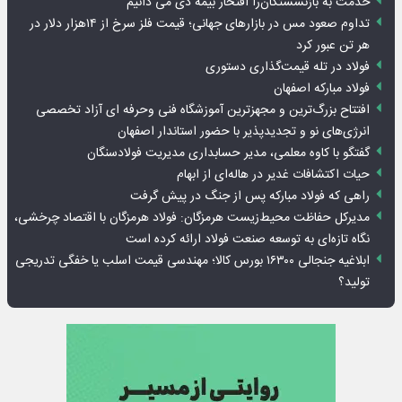
خدمت به بازنشستگان‌را افتخار بیمه دی می دانیم
تداوم صعود مس در بازارهای جهانی؛ قیمت فلز سرخ از ۱۴هزار دلار در
هر تن عبور کرد
فولاد در تله قیمت‌گذاری دستوری
فولاد مبارکه اصفهان
افتتاح بزرگ‌ترین و مجهزترین آموزشگاه فنی وحرفه ای آزاد تخصصی
انرژی‌های نو و تجدیدپذیر با حضور استاندار اصفهان
گفتگو با کاوه معلمی، مدیر حسابداری مدیریت فولادسنگان
حیات اکتشافات غدیر در هاله‌ای از ابهام
راهی که فولاد مبارکه پس از جنگ در پیش گرفت
مدیرکل حفاظت محیط‌زیست هرمزگان: فولاد هرمزگان با اقتصاد چرخشی،
نگاه تازه‌ای به توسعه صنعت فولاد ارائه کرده است
ابلاغیه جنجالی ۱۶۳۰۰ بورس کالا؛ مهندسی قیمت اسلب یا خفگی تدریجی
تولید؟