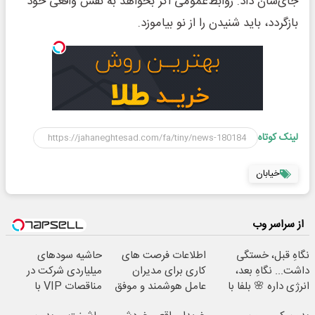
جای‌شان داد. روابط‌عمومی اگر بخواهد به نقش واقعی خود
بازگردد، باید شنیدن را از نو بیاموزد.
لینک کوتاه
خیابان
از سراسر وب
نگاهِ قبل، خستگی
اطلاعات فرصت های
حاشیه سودهای
داشت... نگاهِ بعد،
کاری برای مدیران
میلیاردی شرکت در
انرژی داره 🌸 بلفا با
عامل هوشمند و موفق
مناقصات VIP با
25% تخفیف
با شرایط تخفیفی
اشتراکات ایران تندر