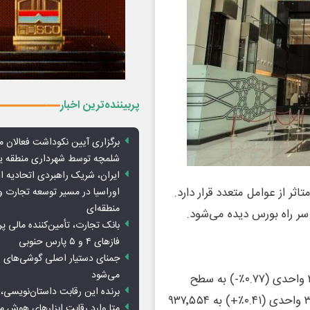
پربیننده‌ترین اخبار
برگزاری آیین نکوداشت فعالان م
شلمچه توسط شهرداری منطقه 
ایران، شریک راهبردی اتحادیه ا
یده و متاثر از عوامل متعدد قرار دارد.
اوراسیا در مسیر توسعه تجارت و
منطقه‌ای
سر راه بورس دیده می‌شود.
بانک تجارت، تأمین‌کننده مالی پر
فازهای ۴ و ۵ پارس حنوبی
جمنای دستیار اصلی گوشی‌های ا
می‌شود
در تاریخ ۱۴ اردیبهشت ۱۴۰۴، شاخص کل بورس با افت ۲۳٬۹۹۹ واحدی (۰.۷۷٪-) به سطح
برنده این رقابت داستان‌نویسی، 
۳٬۰۹۲٬۷۹۸ واحد رسید. در مقابل، شاخص هم‌وزن با رشد ۳٬۸۷۱ واحدی (۰.۴۱٪+) به ۹۳۷٬۵۵۴
متا وارد رقابت ابزارهای هوش 