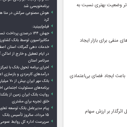
تر وضعیت بهتری نسبت به
برنامه‌نویسی شد
هوش مصنوعی سرکش در متا هم 
کرد
فیلم|ببینید:
جهش ۱۴۴ درصدی پرداخت تس
ی منفی برای بازار ایجاد
مکانیزاسیون توسط بانک کشاور
خدمات دهی گمرکات استان اصفه
در ایام تعطیل و خارج از اماکن 
سرتاسر استان
اجرای برنامه تحول بانک با تمرکز ب
درآمدهای کارمزدی و بازسازی اع
ی باعث ایجاد فضای بی‌اعتمادی
بانک مهر ایران ب
برنامه‌های مسئولیت اجتماعی ا
روایت بانک ایران زمین از بانکدا
خلق تجربه برای مشتری
پیام مدیرعامل بانک توسعه تعاو
اثرگذار بر ارزش سهام
۱۵ مرداد، سالروز تأسیس بانک
سرپرست اداره کل روابط عمومی 