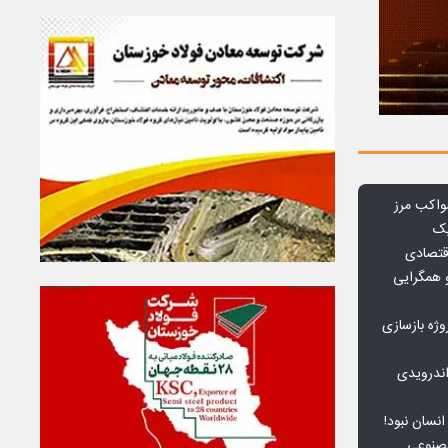
واکب مرز
یک
قتصادی
 همگرایی
وژه بازسازی
ندرویدی
انسان نبود!
مصنوعی