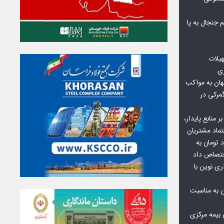
جنجال به پا
هیلات
زی
ان به مواکب
گمرکی در
ر منابع پایدار،
تماد مشتریان
یش از ۷۰ میلیارد تومان به
ختصاص داد
ری نوین با
ن به مناسبت
بیمه مرکزی