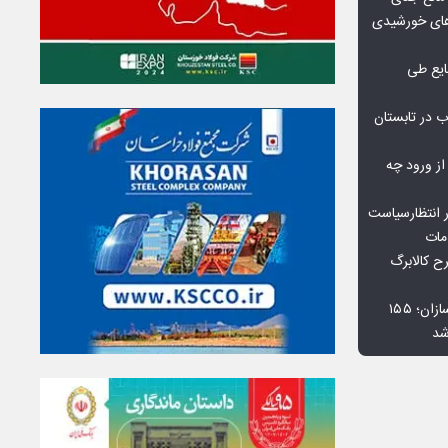
گاه‌های خورشیدی
یع طی
 در تابستان
 از ورود چه
 انتظارسیاست
مات
 کالابرگ
افت ۳۴ درصدی فروش خودروسازان؛ ۱۵۵
شد