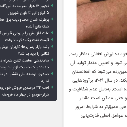
تجهیز ۱۲ هزار مدرسه به نیرو
۵ کیلوواتی تا پایان شهریور
برطرف شدن محدودیت‌ برق صنا
هفته‌های آینده
علت افزایش رقم برخی قبوض آب
قیمت نفت یک دلار بالا رفت
رشد بازار رمزارزها؛ کاربران پیش
اینده ارزش افغانی به‌نظر رسد.
نکاتی را باید بدانند؟
ساماندهی صنعت تلفن همراه در
ی‌شود و تعیین مقدار تولید آن
جدیددولت؛حمایت ازتولید وخد
ین‌زده می‌شود که افغانستان
صندوق توسعه ملی نقشی در طرح
سالانه بین ۸۰ تا ۹۰ درصد از تولید جهانی تریاک را تامین می‌کند. در سال ۲۰۱۹، برآوردهایی
ندارد
تان تولید شده است. به‌دلیل عدم شفافیت و
هزار خودرو در چهار ماه فروخته 
 و حتی ممکن است مقدار
اهی عمیق‌تر به شرایط امروز
که عوامل اصلی قدرت‌یابی