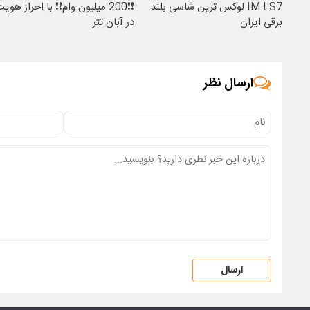
IM LS7 لوکس ترین شاسی بلند
❗❗200 میلیون وام❗❗ با احراز هوی
برقی ایران
در آبان تتر
ارسال نظر
ارسال