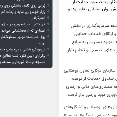
کاری با صندوق حمایت از
پُرآبی روی کاغذ، تشنگی روی زم
یش توان عملیاتی تعاونی‌ها و
بازار خودرو زیر سایه واردات کم ا
اینفوگرافی
کاریکاتور ـ صرفه‌جویی در انرژی
سعه سرمایه‌گذاری در بخش
اعتباری که از بخشندگی می‌آید
 و ارتقای خدمات حمایتی
ریال قدرتمند؛ موتور سرمایه‌گذار
، بهبود دسترسی به منابع
تولید
فرسودگی شغلی و بی‌خوابیِ خام
یدهای تضمینی و تنظیم بازار
برگزاری آیین نکوداشت فعالان م
شلمچه توسط شهرداری منطقه 
سازمان مرکزی تعاون روستایی
صندوق حمایت از توسعه
 همکاری‌های مالی و ارتقای
رزی مورد بررسی قرار گرفت.
نی‌های روستایی و تشکل‌های
بود دسترسی تشکل‌ها به منابع