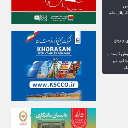
ین
ثر باقی ماند
ی و رونق
وش کارمندان
واکب مرز
یک