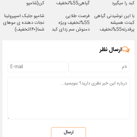
کبد را میگیرد
گیاهی55%تخفیف
کن(شامپو
اسپیرولینا45%تخفیف)
با این نوشیدنی گیاهی
فرصت طلایی
شامپو جلبک اسپیرولینا
کبدت همیشه
55%تخفیف ویژه
نجات دهنده ی موهای
پرقدرته55%تخفیف
دمنوش سم زدای کبد
شما(۴۰٪تخفیف)
ارسال نظر
ارسال