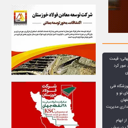
هانی؛ قیمت
ی
وزشگاه فنی
ی نو و
فهان
بداری مدیریت
ز ابهام
نگ در پیش