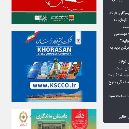
گان: فولاد
ازه‌ای به
است
 بورس کالا؛ مهندسی
لید؟
ان باید به
فولاد
تان است
افق ۱۵ میلیون تنی فولاد سنگان چه شد؟ | ۴۰
‌ماندگی طرح
تا ساخت سبد
 خالی