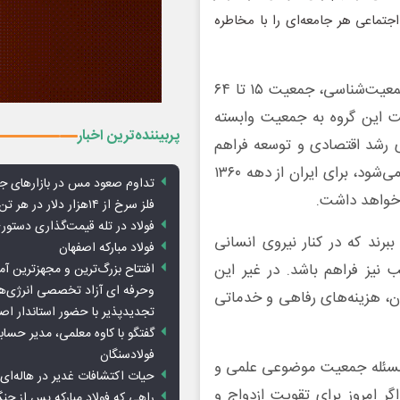
تماعی هر جامعه‌ای را با مخاطره
وی با تشریح مفهوم «پنجره جمعیتی» گفت: در مطالعات جمعیت‌شناسی، جمعیت ۱۵ تا ۶۴
 این گروه به جمعیت وابسته
پربیننده‌ترین اخبار
 رشد اقتصادی و توسعه فراهم
می‌شود. این وضعیت که از آن با عنوان پنجره جمعیتی یاد می‌شود، برای ایران از دهه ۱۳۶۰
تداوم صعود مس در بازارهای ج
فلز سرخ از ۱۴هزار دلار در هر تن عبور کرد
فولاد در تله قیمت‌گذاری دستور
برند که در کنار نیروی انسانی
فولاد مبارکه اصفهان
 نیز فراهم باشد. در غیر این
افتتاح بزرگ‌ترین و مجهزترین آم
وحرفه ای آزاد تخصصی انرژی‌ها
ن، هزینه‌های رفاهی و خدماتی
تجدیدپذیر با حضور استاندار اص
گفتگو با کاوه معلمی، مدیر حسا
فولادسنگان
که مسئله جمعیت موضوعی علمی و
حیات اکتشافات غدیر در هاله‌ای ا
گر امروز برای تقویت ازدواج و
راهی که فولاد مبارکه پس از ج