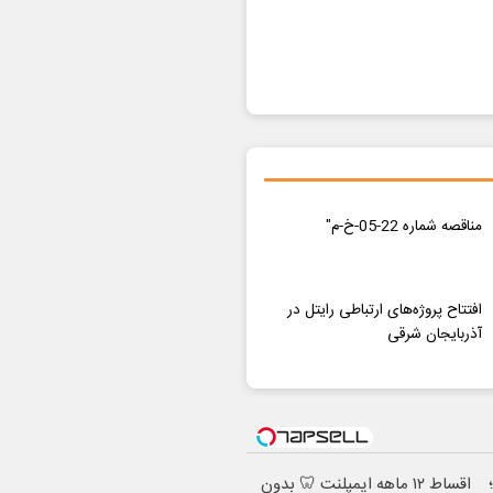
مناقصه شماره 22-05-خ-م"
افتتاح پروژه‌های ارتباطی رایتل در
آذربایجان شرقی
اقساط ۱۲ ماهه ایمپلنت 🦷 بدون