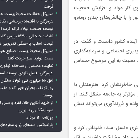
گرفت
روی کار مولد و افزایش جمعیت
مدیرکل حفاظت محیط‌زیست هرمز
ر را با چالش‌های جدی روبه‌رو
هرمزگان با اقتصاد چرخشی، نگاه ت
توسعه صنعت فولاد ارائه کرده 
ابلاغیه جنجالی ۱۶۳۰۰
ی آینده کشور دانست و گفت: در
قیمت اسلب یا خفگی تدریجی تو
ذیری اجتماعی و سرمایه‌گذاری
مدیرکل محیط‌زیست: صنایع هرمزگ
سمت تولید سبز حرکت کنند
اید نسبت به این موضوع حساس
نماینده مجلس: رصدخانه نوآوری 
هرمزگان، فصل تازه‌ی توسعه اس
ی خاطرنشان کرد: هنرمندان با
روز توقف، بحران خوراک و عقب
مؤثرتر به جامعه منتقل کنند. از
توسعه
از خرید آنلاین طلا، نقره و مس 
اده و فرزندآوری می‌تواند نقش
سرمایه‌گذاری با زرپی
روزنامه ۱۴ مرداد
پارادوکس سدهای پُر و سفره‌های
ری «نسل امید» قدردانی کرد و
 کشور در این رویداد مشارکت داشتند و آثار