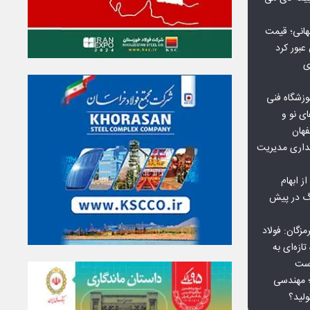
هانی؛ قیمت
ی
وزشگاه فنی
ی نو و
فهان
بداری مدیریت
ز ابهام
نگ در پیش
گان: فولاد
ازه‌ای به
است
 بورس کالا؛ مهندسی
لید؟