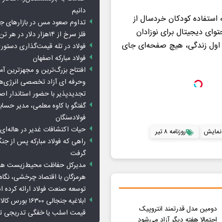
دانیم
 استفاده کودکان خردسال از
تداوم صعود مس در بازارهای ج
توای دیجیتال برای نوزادان
فلز سرخ از ۱۴هزار دلار در هر تن عبور کرد
 اول زندگی، هیچ صفحه‌ای جای
فولاد در تله قیمت‌گذاری دستور
فولاد مبارکه اصفهان
افتتاح بزرگ‌ترین و مجهزترین آم
وحرفه ای آزاد تخصصی انرژی‌ها
تجدیدپذیر با حضور استاندار اص
گفتگو با کاوه معلمی، مدیر حسا
فولادسنگان
حیات اکتشافات غدیر در هاله‌ای ا
نمایش
روزنامه ۸ تیر
راهی که فولاد مبارکه پس از ج
گرفت
مدیرکل حفاظت محیط‌زیست هرمز
هرمزگان با اقتصاد چرخشی، نگاه ت
توسعه صنعت فولاد ارائه کرده 
ابلاغیه جنجالی ۱۶۳۰۰
دومین مدل قدرتمند انتروپیک
قیمت اسلب یا خفگی تدریجی تو
احتمالا هفته دیگر آزاد می‌شود