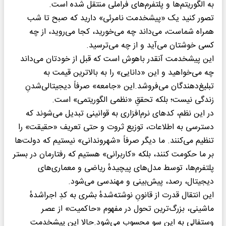
به الگوریتم‌ها و پلتفرم‌های فراملی منتقل شده است.
تصور کنید یک «پیشخدمت نامرئی» دارید که صبح تا شب
همراه شماست، می‌داند چه می‌خورید، کجا می‌روید، از چه
کسی خوشتان می‌آید و از چه می‌ترسید.
این پیشخدمت آنقدر باهوش است که قبل از خودتان می‌داند
چه می‌خواهید و این «دانایی» را به بالاترین قیمت به
تبلیغ‌دهندگان می‌فروشد.این «جامعه» صرفاً دیجیتالی‌شدنِ
زندگی نیست؛ بلکه تحققِ «نظمی الگوریتمی» است.
در این نظم، کدهای نرم‌افزاری به قوانینی تبدیل می‌شوند که
دسترسی به اطلاعات، توزیع ثروت و حتی تعریف «حقیقت» را
تنظیم می‌کنند. ما دیگر صرفاً «شهروندانی» نیستیم که دولت‌ها
بر ما حکومت کنند، بلکه «کاربرانی» هستیم که رفتارمان در بستر
پلتفرم‌ها، توسط مدل‌های پیچیدهٔ ریاضی و معماری‌های
دیجیتال، رصد، پیش‌بینی و مهندسی می‌شود.
این انتقال قدرت از قانونِ نوشته‌شدهٔ بشری به کدِ اجراشدهٔ
ماشینی، بزرگ‌ترین تحول در مفهوم «حاکمیت» از عصر
وستفالی به این سو محسوب می‌شود.حالا این پیشخدمت