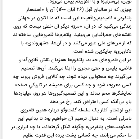
نوین، بی‌سرنیزه و با الگوریتم پیش می‌رود.
چیزی که در سالیان قبل (۲۶ آبان ۱۴۰۰) آن را «استعمار
پلتفرمی» نامیدیم.واقعیت این است که ما اکنون در جهانی
زندگی می‌کنیم که در آن، «مرز» دیگر آن خطی نیست که روی
نقشه‌های جغرافیایی می‌بینید. پلتفرم‌ها قلمروهایی ساخته‌اند
که از مرزهای ملی عبور می‌کنند و در آن‌ها، «شهروندی» با
«کاربری» جایگزین شده است.
در این قلمروهای جدید، پلتفرم‌ها همزمان نقش قانون‌گذار،
قاضی، پلیس و حتی مجری را ایفا می‌کنند. آن‌ها تصمیم
می‌گیرند چه محتوایی دیده شود، چه کالایی فروش برود، چه
کسی معروف شود و چه کسی برای همیشه در تاریکیِ صفحه
نمایشگرها محو بماند و این تصمیم‌گیری‌ها هر روز، میلیاردها
بار، بی‌آنکه کسی اعتراض کند، رخ می‌دهد.
این نوشتار، آغاز یک سلسله گفت‌وگو درباره همین قلمروی
نامرئی است. به دنبال ترسیم آن خواهیم بود تا بدانیم این
«حکومت‌های پلتفرمی» چگونه شکل گرفته‌اند، با چه ابزاری بر
ما حکم می‌رانند، چه کسانی پشت پرده این قدرتِ عظیم