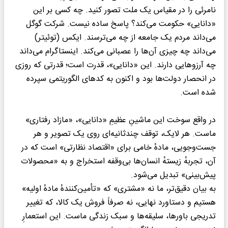
نامرئی را در مقیاس یک ملت تصور کنید. چه کسی بر این
«دانایی» حکومت می‌کند؟ پاسخ ساده نیست. شرکت گوگل
می‌داند مردم یک جامعه از چه می‌ترسند. ایکس (توئیتر)
می‌داند چه چیزی آن‌ها را عصبانی می‌کند. اینستاگرام می‌داند
چه آرزوهایی دارند. این «دانایی»، قدرت است؛ قدرتی که روزی
در انحصار دولت‌ها بود و اکنون به کدهای الگوریتمی سپرده
شده است.
در واقع سوخت این ماشینِ عظیمِ «دانایی»، «مازاد رفتاری»
ماست. هر لایک، توقف چندثانیه‌ای روی یک تصویر و هر
جست‌وجویی، مادهٔ خامی برای «اقتصاد نظارتی» است که در
آن، تجربهٔ زیستهٔ انسان‌ها بی‌وقفه استخراج و به «محصولات
پیش‌بینی» تبدیل می‌شود.
به بیان دقیق‌تر، ما نه «مشتری» که «تأمین‌کنندهٔ مادهٔ اولیه»
هستیم و دستاورد نهایی، نه صرفاً فروش یک کالا، که تغییر
تدریجی باورها، سلیقه‌ها و سبک زندگی ماست. این استعمارِ