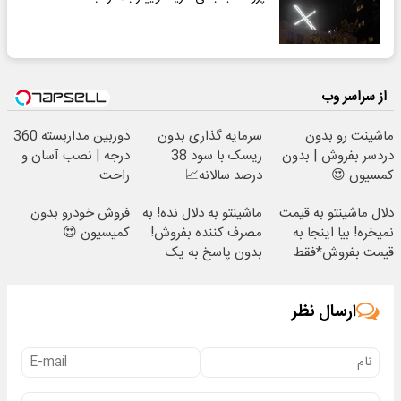
از سراسر وب
ماشینت رو بدون
سرمایه گذاری بدون
دوربین مداربسته 360
دردسر بفروش | بدون
ریسک با سود 38
درجه | نصب آسان و
کمسیون 😍
درصد سالانه📈
راحت
دلال ماشینتو به قیمت
ماشینتو به دلال نده! به
فروش خودرو بدون
نمیخره! بیا اینجا به
مصرف کننده بفروش!
کمیسیون 😍
قیمت بفروش*فقط
بدون پاسخ به یک
خریدار واقعی*
تماس
ارسال نظر