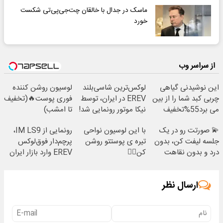
ماسک در جدال با خالقان چت‌جی‌پی‌تی شکست
خورد
از سراسر وب
این نوشیدنی گیاهی
لوکس‌ترین شاسی‌بلند
لوسیون روشن کننده
چربی کبد شما را از بین
EREV در ایران، توسط
فوری پوست🔥(تخفیف
می برد55%تخفیف
نیکا موتور رونمایی شد!
تا امشب)
💫 صورتت رو در یک
با این لوسیون نواحی
رونمایی از IM LS9،
جلسه لیفت کن، بدون
تیره ی پوستتو روشن
پرچم‌دار فوق‌لوکس
درد و بدون نقاهت
کن👌🏻
EREV وارد بازار ایران
شد
ارسال نظر