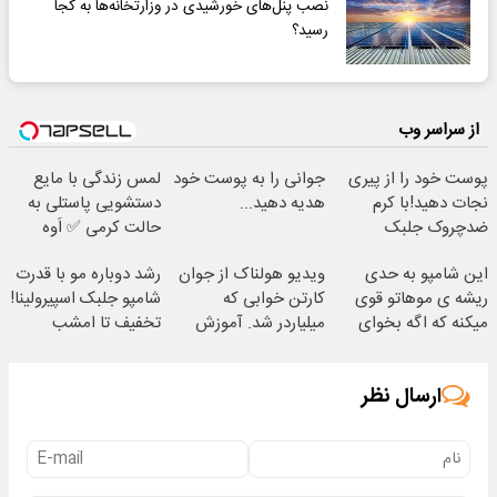
نصب پنل‌های خورشیدی در وزارتخانه‌ها به کجا
رسید؟
از سراسر وب
پوست خود را از پیری
جوانی را به پوست خود
لمس زندگی با مایع
نجات دهید!با کرم
هدیه دهید...
دستشویی پاستلی به
ضدچروک جلبک
حالت کرمی ✅ اَوه
این شامپو به حدی
ویدیو هولناک از جوان
رشد دوباره مو با قدرت
ریشه ی موهاتو قوی
کارتن خوابی که
شامپو جلبک اسپیرولینا!
میکنه که اگه بخوای
میلیاردر شد. آموزش
تخفیف تا امشب
هم نمیریزه
رایگان
ارسال نظر