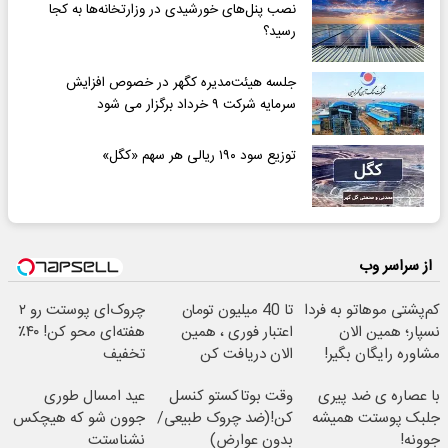
نصب پنل‌های خورشیدی در وزارتخانه‌ها به کجا
رسید؟
جلسه هیئت‌مدیره کگهر در خصوص افزایش
سرمایه شرکت ۹ خرداد برگزار می شود
توزیع سود ۱۹۰ ریالی هر سهم «کگل»
از سراسر وب
کم‌پشتی موهاتو به فردا
تا 40 میلیون تومان
چروک‌ای پوستت رو ۲
نسپار؛ همین الان
اعتبار فوری ، همین
هفته‌ای محو کن! ۴۰٪
مشاوره رایگان بگیر!
الان دریافت کن
تخفیف
با عصاره ی ضد پیری
وقت بوتاکستو کنسل
عید امسال طوری
جلبک پوستت همیشه
کن!(ضد چروک طبیعی/
جوون شو که هیچکس
جوونه!
بدون عوارض)
نشناستت