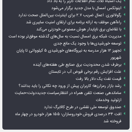
یک اشتباه کلاد، تمام اطلاعات کاربر را به باد داد
اینوتکس امسال با مدل جدید برگزار می‌شود
رگولاتوری: اعمال ضریب ۲.۷ برای اینترنت بین‌الملل صحت ندارد
راه‌آهن موظف به ارائه برنامه برای ارتقای امنیت سایبری شد
با تقاضای برق ناپایدار هوش مصنوعی خودزنی می‌کند
مدیریت شبکه برق امسال نسبت به سال‌های گذشته موفق‌تر بوده است
توسعه خورشیدی‌ها با وجود یک مانع جدی
تجهیز ۱۲ هزار مدرسه به نیروگاه‌های خورشیدی ۵ کیلوواتی تا پایان
شهریور
برطرف شدن محدودیت‌ برق صنایع طی هفته‌های آینده
علت افزایش رقم برخی قبوض آب در تابستان
قیمت نفت یک دلار بالا رفت
رشد بازار رمزارزها؛ کاربران پیش از ورود چه نکاتی را باید بدانند؟
ساماندهی صنعت تلفن همراه در انتظارسیاست جدیددولت؛حمایت
ازتولید وخدمات
صندوق توسعه ملی نقشی در طرح کالابرگ ندارد
افت ۳۴ درصدی فروش خودروسازان؛ ۱۵۵ هزار خودرو در چهار ماه
فروخته شد