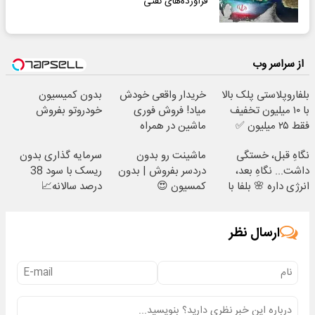
فرآورده‌های نفتی
از سراسر وب
بلفاروپلاستی پلک بالا
خریدار واقعی خودش
بدون کمیسیون
با ۱۰ میلیون تخفیف
میاد! فروش فوری
خودروتو بفروش
فقط ۲۵ میلیون ✅
ماشین در همراه
مکانیک
نگاهِ قبل، خستگی
ماشینت رو بدون
سرمایه گذاری بدون
داشت... نگاهِ بعد،
دردسر بفروش | بدون
ریسک با سود 38
انرژی داره 🌸 بلفا با
کمسیون 😍
درصد سالانه📈
25% تخفیف
ارسال نظر