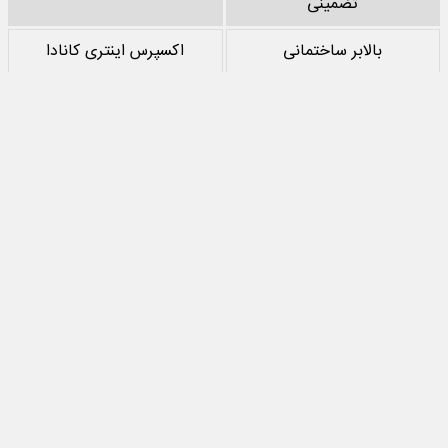
تضمینی
بالابر ساختمانی
اکسپرس اینتری کانادا
خرید پشم سنگ
نقد کردن درآمد یوتیوب
خرید سرور
مرجع بازی های مود اندروید
تمام حقوق مادی‌ و معنوی این سایت متعلق به
جهان اقتصاد
است و استفاده از
مطالب با ذکر منبع بلامانع است.
طراحی سایت خبری و خبرگزاری
آسام
تماس با ما
درباره ما