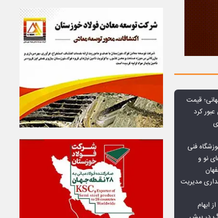
هانی؛ قیمت
ی
وزشگاه فنی
ی نو و
فهان
بداری مدیریت
ز ابهام
نگ در پیش