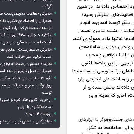
ود اختصاص داده‌اند. در همین
گرفت
مدیرکل حفاظت محیط‌زیست هرمز
فعالیت‌های اینترنتی رسیده
هرمزگان با اقتصاد چرخشی، نگاه ت
دیگر توسط انسان‌ها انجام
توسعه صنعت فولاد ارائه کرده 
شناسان امنیت سایبری هشدار
ابلاغیه جنجالی ۱۶۳۰۰
ا نه‌تنها داده جمع‌آوری کنند،
قیمت اسلب یا خفگی تدریجی تو
ی و حتی دور زدن سامانه‌های
مدیرکل محیط‌زیست: صنایع هرمزگ
 ترافیک واقعی و مخرب
سمت تولید سبز حرکت کنند
وجهی از این ربات‌ها اکنون
نماینده مجلس: رصدخانه نوآوری 
ابط‌های برنامه‌نویسی به سیستم‌ها
هرمزگان، فصل تازه‌ی توسعه اس
بر زیرساخت‌های اینترنتی وارد
روز توقف، بحران خوراک و عقب
ش داده‌اند بخش عمده‌ای از
توسعه
، امری که هزینه و بار
از خرید آنلاین طلا، نقره و مس 
سرمایه‌گذاری با زرپی
روزنامه ۱۴ مرداد
‌های جست‌وجوگر یا ابزارهای
پارادوکس سدهای پُر و سفره‌های
، این سامانه‌ها به شکل