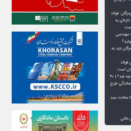
گان: فولاد
ازه‌ای به
است
 بورس کالا؛ مهندسی
لید؟
ان باید به
فولاد
تان است
افق ۱۵ میلیون تنی فولاد سنگان چه شد؟ | ۴۰
‌ماندگی طرح
تا ساخت سبد
 خالی