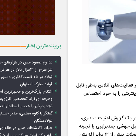
پربیننده‌ترین اخبار
تداوم صعود مس در بازارهای ج
فلز سرخ از ۱۴هزار دلار در هر تن عبور کرد
فولاد در تله قیمت‌گذاری دستور
فولاد مبارکه اصفهان
الیت‌های آنلاین به‌طور قابل
افتتاح بزرگ‌ترین و مجهزترین آم
ینترنتی را به خود اختصاص
وحرفه ای آزاد تخصصی انرژی‌ها
تجدیدپذیر با حضور استاندار اص
گفتگو با کاوه معلمی، مدیر حسا
در یک گزارش امنیت سایبری،
فولادسنگان
 سال ۲۰۲۵ نسبت به سال قبل جهشی چندبرابری را تجربه
حیات اکتشافات غدیر در هاله‌ای ا
کرده است. در این گزارش آمده که تنها در یک سال، این نوع حملات بیش از ۱۲ برابر افزایش
راهی که فولاد مبارکه پس از ج