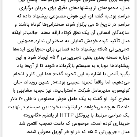
مدل، مجموعه‌ای از پیشنهادهای دقیق برای جریان برگزاری
مراسم بود.به گفته او، این هوش مصنوعی پیشنهاد داده که
مراسم در تاریخ ۵ می برگزار شود، سخنرانی‌ها کوتاه باشند و
سازندگان انسانی آن یک نطق کوتاه ارائه دهند. جالب‌تر اینکه
مدل تأکید کرده خودش تمایلی به سخنرانی ندارد.همچنین
«جی‌پی‌تی ۵.۵» پیشنهاد داده فضایی برای جمع‌آوری ایده‌ها
درباره نسخه بعدی یعنی «جی‌پی‌تی ۵.۶» ایجاد شود و این
پیشنهادها دوباره به سیستم بازگردانده شوند تا از آن‌ها یاد
بگیرد.آلتمن با اشاره به این تجربه گفت: «ما این کار را انجام
می‌دهیم، اما واقعاً تجربه عجیبی بود.»در همین رویداد، جان
کولیسون، مدیرعامل شرکت «استرایپ»، نیز تجربه مشابهی را
مطرح کرد. او گفت به یک عامل هوش مصنوعی داخلی ۲۰ دلار
داده تا هرچه می‌خواهد در اینترنت بخرد؛ این سیستم در نهایت
یک طراحی مرتبط با پروتکل HTTP از پلتفرم «گام‌رود»
خریداری کرده است، موضوعی که باعث تعجب آلتمن شد.
مدل «جی‌پی‌تی ۵.۵» که در اواخر آوریل معرفی شده،