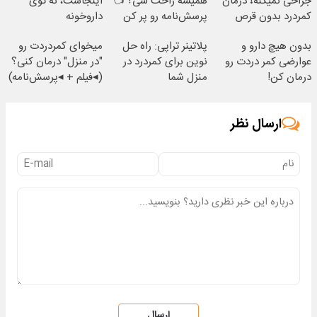
جراحی نمیکنه❗ درمان
همیشه راحت شی؟ 👈
اینجاست، نه توی
کمردرد بدون قرص
پرسش‌نامه رو پر کن
داروخونه
(پرسشنامه)
بدون هیچ دارو و
پلاتینر تراپی: راه حل
میخوای کمردردت رو
عوارضی کمر دردت رو
نوین برای کمردرد در
"در منزل" درمان کنی؟
درمان کن!
منزل شما
(◂فیلم + ◂پرسش‌نامه)
(پرسش‌نامه)
ارسال نظر
ارسال