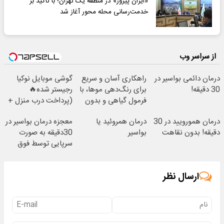
«ایران پیروز» در منطقه یک تهران؛ با تاکید بر
خدمت‌رسانی محله‌ محور آغاز شد
از سراسر وب
درمان دائمی بواسیر در
راهکاری آسان و سریع
گوشی موبایل نوکیا
30 دقیقه!
برای رنگ‌دهی موها، با
رجیستر شده🔥
فرمول گیاهی و بدون
(پرداخت درب منزل +
آمونیاک
تخفیف ویژه)
درمان همورویید در 30
درمان همروئید یا
معجزه درمان بواسیر در
دقیقه! بدون نقاهت
بواسیر
30دقیقه به صورت
سرپایی توسط فوق
تخصص
ارسال نظر