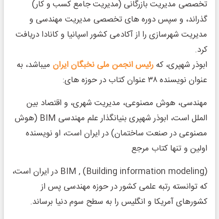
تخصصى مدیریت بازرگانى (مدیریت جامع کسب و کار)
گذراند، و سپس دوره های تخصصى مدیریت مهندسى و
مدیریت شهرسازى را از آکادمی کشور اسپانیا و کانادا دریافت
کرد.
ابوذر شهپری، که
رئیس انجمن ملی نخبگان ایران
میباشد، به
عنوان نویسنده ٣٨ عنوان کتاب در حوزه هاى:
مهندسى، هوش مصنوعی، مدیریت شهرى، و اقتصاد بین
الملل است، ابوذر شهپری بنیانگذار علم مهندسى BIM (هوش
مصنوعی در صنعت ساختمان) در ایران است، او نویسنده
اولین و تنها کتاب مرجع
BIM , (Building information modeling) در ایران است،
که توانسته رتبه علمى کشور در حوزه مهندسى پس از
کشورهاى آمریکا و انگلیس را به سطح سوم دنیا برساند.