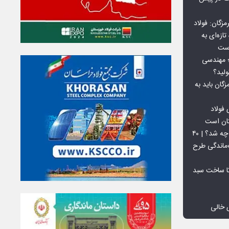
گان: فولاد
ازه‌ای به
است
 بورس کالا؛ مهندسی
لید؟
ان باید به
فولاد
تان است
افق ۱۵ میلیون تنی فولاد سنگان چه شد؟ | ۴۰
‌ماندگی طرح
تا ساخت سبد
 خالی