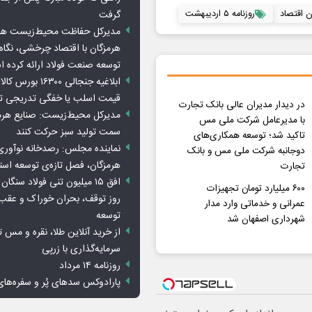
ن اقتصاد
روزنامه ۵ اردیبهشت
گرفت
مدیرکل حفاظت محیط‌زیست هرمز
هرمزگان با اقتصاد چرخشی، نگاه ت
توسعه صنعت فولاد ارائه کرده 
ابلاغیه جنجالی ۱۶۳۰۰
قیمت اسلب یا خفگی تدریجی تو
در دیدار مدیران عالی بانک تجارت
مدیرکل محیط‌زیست: صنایع هرمزگ
با مدیرعامل شرکت ملی مس
سمت تولید سبز حرکت کنند
تاکید شد؛ توسعه همکاری‌های
نماینده مجلس: رصدخانه نوآوری 
دوجانبه شرکت ملی مس و بانک
هرمزگان، فصل تازه‌ی توسعه اس
تجارت
۶۰۰ میلیارد تومان تجهیزات
روز توقف، بحران خوراک و عقب
عمرانی و خدماتی وارد مدار
توسعه
شهرداری اصفهان شد
از خرید آنلاین طلا، نقره و مس 
سرمایه‌گذاری با زرپی
روزنامه ۱۴ مرداد
پارادوکس سدهای پُر و سفره‌های