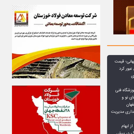
هانی؛ قیمت
ی
وزشگاه فنی
ی نو و
فهان
بداری مدیریت
ز ابهام
نگ در پیش