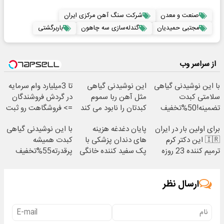
صنعت و معدن
شرکت سنگ آهن مرکزی ایران
مجتبی حمیدیان
گندله‌سازی سه چاهون
باربرگشتی
از سراسر وب
با این نوشیدنی گیاهی
این نوشیدنی گیاهی
تا 3میلیارد وام سرمایه
سلامتی کبدت
مثل آهن ربا سموم
در گردش فروشندگان
تضمینه!50%تخفیف
کبدتان را نابود می کند
=> فروشگاهت رو ثبت
کن
برای اولین بار در ایران
پایان دغدغه هزینه
با این نوشیدنی گیاهی
🇮🇷 این دکتر کرم
های دندان پزشکی با
کبدت همیشه
ترمیم کننده 23 روزه
پک سفید کننده خانگی
پرقدرته55%تخفیف
ساخت!
ارسال نظر