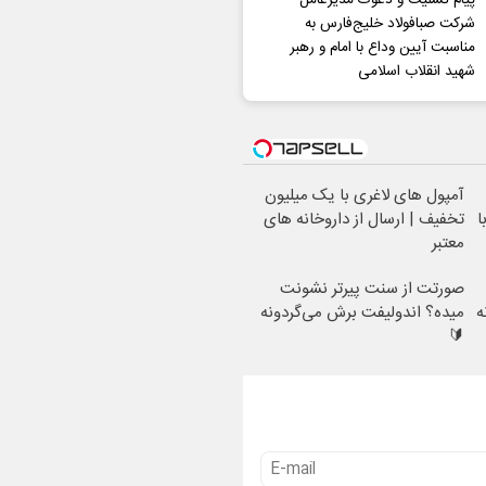
پیام تسلیت و دعوت مدیرعامل
شرکت صبافولاد خلیج‌فارس به
مناسبت آیین وداع با امام و رهبر
شهید انقلاب اسلامی
آمپول های لاغری با یک میلیون
ا
تخفیف | ارسال از داروخانه های
معتبر
صورتت از سنت پیرتر نشونت
ه
میده؟ اندولیفت برش می‌گردونه
🔰