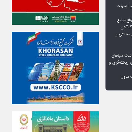
اعمال ضریب ۲.۷ برای اینترنت
فع موانع
گ‌آهن
ی صنعتی و
 نفت سپاهان
، ریخته‌گری و
ت درون