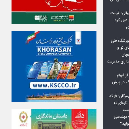
هانی؛ قیمت
ی
وزشگاه فنی
ی نو و
فهان
بداری مدیریت
ز ابهام
نگ در پیش
گان: فولاد
ازه‌ای به
است
 بورس کالا؛ مهندسی
لید؟