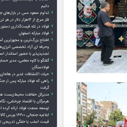
دانیم
تداوم صعود مس در بازارهای ج
فلز سرخ از ۱۴هزار دلار در هر تن عبور کرد
فولاد در تله قیمت‌گذاری دستور
فولاد مبارکه اصفهان
افتتاح بزرگ‌ترین و مجهزترین آم
وحرفه ای آزاد تخصصی انرژی‌ها
تجدیدپذیر با حضور استاندار اص
گفتگو با کاوه معلمی، مدیر حسا
فولادسنگان
حیات اکتشافات غدیر در هاله‌ای ا
راهی که فولاد مبارکه پس از ج
گرفت
مدیرکل حفاظت محیط‌زیست هرمز
هرمزگان با اقتصاد چرخشی، نگاه ت
توسعه صنعت فولاد ارائه کرده 
ابلاغیه جنجالی ۱۶۳۰۰
قیمت اسلب یا خفگی تدریجی تو