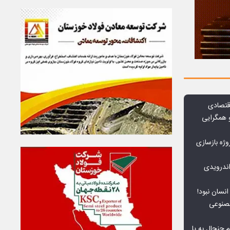
قتصادی
 همگرایی
وژه بازسازی
ندرویدی
انسان نبود!
مصنوعی
جنجال به پا