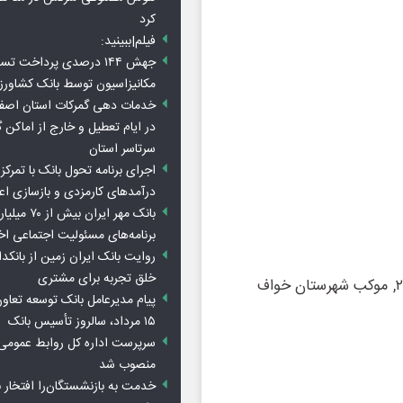
کرد
فیلم|ببینید:
جهش ۱۴۴ درصدی پرداخت تس
مکانیزاسیون توسط بانک کشاور
خدمات دهی گمرکات استان اصفه
در ایام تعطیل و خارج از اماکن 
سرتاسر استان
اجرای برنامه تحول بانک با تمرکز ب
درآمدهای کارمزدی و بازسازی اع
بانک مهر ایران ب
برنامه‌های مسئولیت اجتماعی ا
روایت بانک ایران زمین از بانکدا
خلق تجربه برای مشتری
پیام مدیرعامل بانک توسعه تعاو
۱۵ مرداد، سالروز تأسیس بانک
سرپرست اداره کل روابط عمومی 
منصوب شد
خدمت به بازنشستگان‌را افتخار 