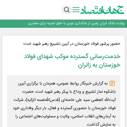
سرپرست اداره کل روابط عمومی بیمه مرکزی منصوب شد
اجرای برنامه تحول بانک با تمرکز بر منابع پایدار، درآمدهای کارمزدی و بازسازی اعتماد
مشتریان
بانک مهر ایران بیش از ۷۰ میلیارد تومان به برنامه‌های مسئولیت اجتماعی اختصاص
داد
روایت بانک ایران زمین از بانکداری نوین با خلق تجربه برای مشتری
پیام مدیرعامل بانک توسعه تعاون به مناسبت ۱۵ مرداد، سالروز تأسیس بانک
سرپرست اداره کل روابط عمومی بیمه مرکزی منصوب شد
اجرای برنامه تحول بانک با تمرکز بر منابع پایدار، درآمدهای کارمزدی و بازسازی اعتماد
حضور پرشور فولاد خوزستان در آیین تشییع رهبر شهید امت؛
مشتریان
بانک مهر ایران بیش از ۷۰ میلیارد تومان به برنامه‌های مسئولیت اجتماعی اختصاص
خدمت‌رسانی گسترده موکب شهدای فولاد
داد
خوزستان به زائران
به گزارش خبرنگار روابط عمومی، همزمان با برگزاری آیین
باشکوه نماز تشییع و وداع با پیکر رهبر شهید امت، حضرت
آیت‌الله العظمی سید علی خامنه‌ای (قدس‌الله‌نفسه الزکیه)، شرکت
فولاد خوزستان با حضوری گسترده و فعال، بار دیگر وفاداری خود
به آرمان‌های انقلاب اسلامی، ولایت و مسئولیت‌های اجتماعی را
به نمایش گذاشت.