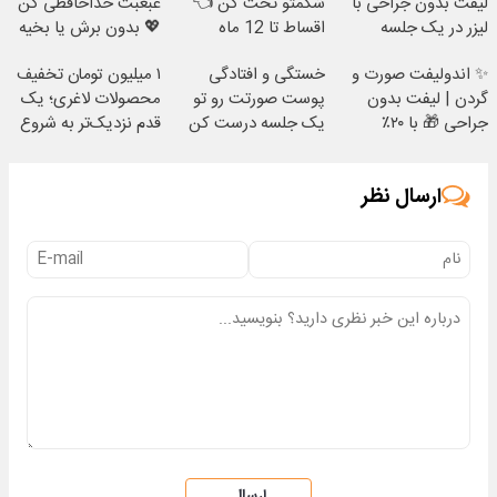
لیفت بدون جراحی با
شکمتو تخت کن 👈
غبغبت خداحافظی کن
لیزر در یک جلسه
اقساط تا 12 ماه
💖 بدون برش یا بخیه
✨ اندولیفت صورت و
خستگی و افتادگی
۱ میلیون تومان تخفیف
گردن | لیفت بدون
پوست صورتت رو تو
محصولات لاغری؛ یک
جراحی 🎁 با ۲۰٪
یک جلسه درست کن
قدم نزدیک‌تر به شروع
تخفیف
✅
کاهش وزن
ارسال نظر