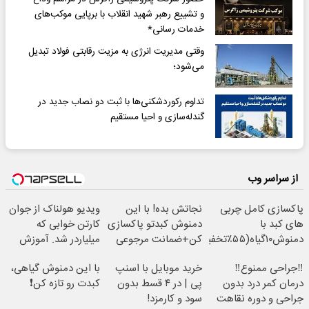
و تشییع رهبر شهید انقلاب با برپایی موکب‌های
خدمات رسانی*
وقتی مدیریت انرژی به مزیت رقابتی فولاد تبدیل
می‌شود؛
تداوم رکوردشکنی‌ها با ثبت دو نصاب جدید در
گندله‌سازی و احیا مستقیم
از سراسر وب
پاکسازی کامل چربی
نجاتش بده! با این
ویدیو هولناک از جوان
های کبد با
دمنوش کبدتو پاکسازی
کارتن خوابی که
دمنوش۱۰گیاه(۵۵٪تخفیف)
کن+ضمانت مرجوعی
میلیاردر شد. آموزش
رایگان
‼️جراحی ممنوع‼️
خرید موبایل با اسنپ
با این دمنوش گیاهی،
درمان کمر درد بدون
پی | در ۴ قسط بدون
کبدت رو تازه کن❗
جراحی و دوره نقاهت
سود و کارمزد!