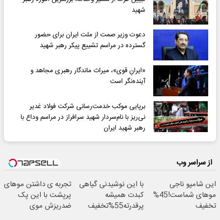
شهید
دعوت وزیر صمت از ملت ایران برای حضور
گسترده در مراسم تشییع پیکر رهبر شهید
«ایرانِ قوی»، میراث ماندگار رهبری مجاهد و
آینده‌نگر است
برپایی موکب خدمت‌رسانی شرکت فولاد غدیر
نی‌ریز با نام‌‌سردار شهید سرافراز در مراسم وداع با
رهبر شهید ایران
از سراسر وب
این شامپو ناجی
با این نوشیدنی گیاهی
تجربه ی داشتن موهای
موهای شماست!45%
کبدت همیشه
پرپشت با این پک
تخفیف
پرقدرته55%تخفیف
ضدریزش موی
گیاهی45%تخفیف