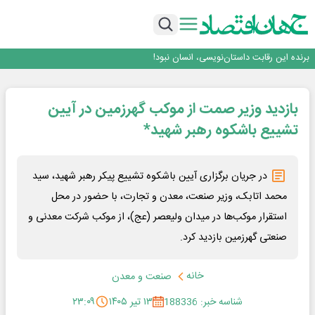
ایران، شریک راهبردی اتحادیه اقتصادی اوراسیا در مسیر توسعه تجارت و همگرایی
منطقه‌ای
بانک تجارت، تأمین‌کننده مالی پروژه بازسازی فازهای ۴ و ۵ پارس حنوبی
جمنای دستیار اصلی گوشی‌های اندرویدی می‌شود
برنده این رقابت داستان‌نویسی، انسان نبود!
برگزاری آیین نکوداشت فعالان مواکب مرز شلمچه توسط شهرداری منطقه یک
ایران، شریک راهبردی اتحادیه اقتصادی اوراسیا در مسیر توسعه تجارت و همگرایی
بازدید وزیر صمت از موکب گهرزمین در آیین
منطقه‌ای
تشییع باشکوه رهبر شهید*
در جریان برگزاری آیین باشکوه تشییع پیکر رهبر شهید، سید
محمد اتابک، وزیر صنعت، معدن و تجارت، با حضور در محل
استقرار موکب‌ها در میدان ولیعصر (عج)، از موکب شرکت معدنی و
صنعتی گهرزمین بازدید کرد.
خانه
صنعت و معدن
شناسه خبر: 188336
۱۳ تیر ۱۴۰۵
۲۳:۰۹