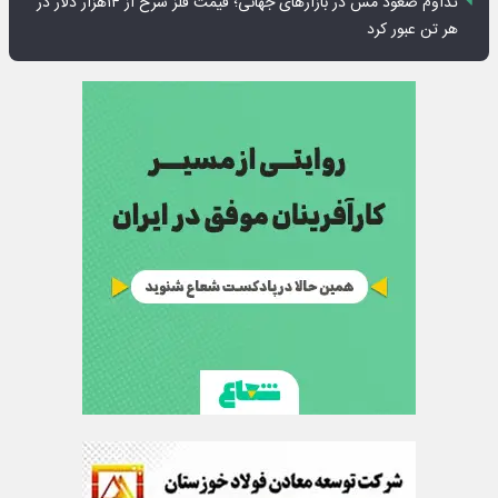
تداوم صعود مس در بازارهای جهانی؛ قیمت فلز سرخ از ۱۴هزار دلار در
هر تن عبور کرد