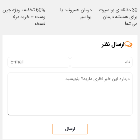
(40%off)
30 دقیقه‌ای بواسیرت
درمان همروئید یا
60% تخفیف ویژه جین
برای همیشه درمان
بواسیر
وست + خرید در4
می‌شه!
قسطه
ارسال نظر
ارسال