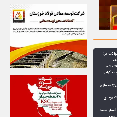
واکب مرز
یک
قتصادی
 همگرایی
وژه بازسازی
ندرویدی
انسان نبود!
مصنوعی