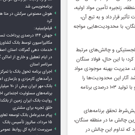
برنامه‌نویسی شد
ی ژئوپلیتیکی و وقوع جنگ ۴۰ روزه در منطقه، زنجیره تأمین مواد اولیه،
هوش مصنوعی سرکش در متا هم 
أثیر قرار داد و به تبع آن،
کرد
نگان، با محدودیت‌هایی مواجه
فیلم|ببینید:
جهش ۱۴۴ درصدی پرداخت تس
مکانیزاسیون توسط بانک کشاور
ی لجستیکی و چالش‌های مرتبط
خدمات دهی گمرکات استان اصفه
در ایام تعطیل و خارج از اماکن 
د؛ با این حال، فولاد سنگان
سرتاسر استان
ید، مدیریت بهینه موجودی مواد
اجرای برنامه تحول بانک با تمرکز ب
د آثار این محدودیت‌ها را
درآمدهای کارمزدی و بازسازی اع
بانک مهر ایران ب
کنترل کرده و از اختلال در تداوم تولید و فروش جلوگیری کند و با تولید ۱۰۳ درصدی برنامه
برنامه‌های مسئولیت اجتماعی ا
روایت بانک ایران زمین از بانکدا
خلق تجربه برای مشتری
 پیش‌شرط تحقق برنامه‌های
پیام مدیرعامل بانک توسعه تعاو
فولاد است، تصریح کرد: در سال ۱۴۰۴، بزرگترین چالش ما در منطقه سنگان،
۱۵ مرداد، سالروز تأسیس بانک
د که تداوم این چالش در
سرپرست اداره کل روابط عمومی 