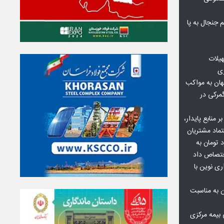
جنجال به پا
هیلات
زی
ان به مواکب
گمرکی در
ر منابع پایدار،
تماد مشتریان
یش از ۷۰ میلیارد تومان به
ختصاص داد
ری نوین با
ن به مناسبت
بیمه مرکزی