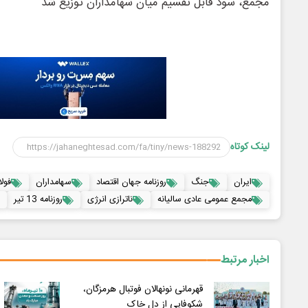
مجمع، سود قابل تقسیم میان سهامداران توزیع شد
لینک کوتاه
ایران
جنگ
روزنامه جهان اقتصاد
سهامداران
فول
مجمع عمومی عادی سالیانه
ناترازی انرژی
روزنامه 13 تیر
اخبار مرتبط
قهرمانی نونهالان فوتبال هرمزگان،
شکوفایی از دل خاک