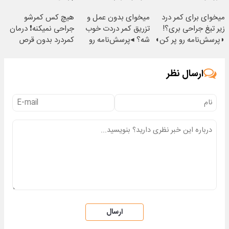
میخوای برای کمر درد
میخوای بدون عمل و
هیچ کس کمرشو
زیر تیغ جراحی بری؟!
تزریق کمر دردت خوب
جراحی نمیکنه❗ درمان
◗پرسش‌نامه رو پر کن◖
شه؟ ◂پرسش‌نامه رو
کمردرد بدون قرص
پرکن
(پرسشنامه)
ارسال نظر
ارسال