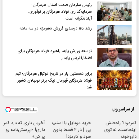
رئیس سازمان صمت استان هرمزگان:
سرمایه‌گذاری فولاد هرمزگان بر نوآوری،
آینده‌نگرانه است
رشد 96 درصدی فروش «هرمز» در سه ماهه
توسعه ورزش پایه، راهبرد فولاد هرمزگان برای
افتخارآفرینی پایدار
برای نخستین بار در تاریخ فوتبال هرمزگان؛ تیم
فولاد هرمزگان قهرمان لیگ برتر نونهالان کشور
شد
از سراسر وب
کمردرد؟ راه‌حلش
خرید موبایل با اسنپ
آخرین باری که درد کمر
اینجاست، نه توی
پی | در ۴ قسط بدون
داری! ◗پرسش‌نامه رو
داروخونه
سود و کارمزد!
پر کن◖