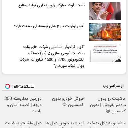
نسخه فولاد مبارکه برای پایداری تولید صنایع
تغییر اولویت طرح های توسعه ای صنعت فولاد
آگهی فراخوان شناسایی شرکت های واجد
صلاحیت "بومی سازی 2 (دو) دستگاه
الکتروموتور 3700 و 4500 کیلووات ‏ شرکت
جهان فولاد سیرجان"
از سراسر وب
ماشینت رو بدون
فروش خودرو بدون
دوربین مداربسته 360
دردسر بفروش | بدون
کمیسیون 😍
درجه | نصب آسان و
کمسیون 😍
راحت
ماشینتو به دلال نده! به
از بازدید خودرو دلال ها
دلال ماشینتو به قیمت