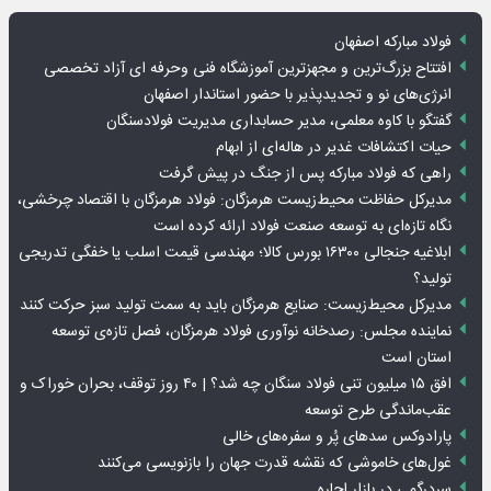
فولاد مبارکه اصفهان
افتتاح بزرگ‌ترین و مجهزترین آموزشگاه فنی وحرفه ای آزاد تخصصی
انرژی‌های نو و تجدیدپذیر با حضور استاندار اصفهان
گفتگو با کاوه معلمی، مدیر حسابداری مدیریت فولادسنگان
حیات اکتشافات غدیر در هاله‌ای از ابهام
راهی که فولاد مبارکه پس از جنگ در پیش گرفت
مدیرکل حفاظت محیط‌زیست هرمزگان: فولاد هرمزگان با اقتصاد چرخشی،
نگاه تازه‌ای به توسعه صنعت فولاد ارائه کرده است
ابلاغیه جنجالی ۱۶۳۰۰ بورس کالا؛ مهندسی قیمت اسلب یا خفگی تدریجی
تولید؟
مدیرکل محیط‌زیست: صنایع هرمزگان باید به سمت تولید سبز حرکت کنند
نماینده مجلس: رصدخانه نوآوری فولاد هرمزگان، فصل تازه‌ی توسعه
استان است
افق ۱۵ میلیون تنی فولاد سنگان چه شد؟ | ۴۰ روز توقف، بحران خوراک و
عقب‌ماندگی طرح توسعه
پارادوکس سدهای پُر و سفره‌های خالی
غول‌های خاموشی که نقشه قدرت جهان را بازنویسی می‌کنند
سردرگمی در بازار اجاره