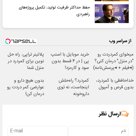
حفظ حداکثر ظرفیت تولید، تکمیل پروژه‌های
راهبردی
از سراسر وب
میخوای کمردردت رو
خرید موبایل با اسنپ
پلاتینر تراپی: راه حل
"در منزل" درمان کنی؟
پی | در ۴ قسط بدون
نوین برای کمردرد در
(◂فیلم + ◂پرسش‌نامه)
سود و کارمزد!
منزل شما
خداحافظی با کمردرد،
کمردرد؟ راه‌حلش
بدون هیچ دارو و
بدون قرص و آمپول
اینجاست، نه توی
عوارضی کمر دردت رو
داروخونه
درمان کن!
(پرسش‌نامه)
ارسال نظر