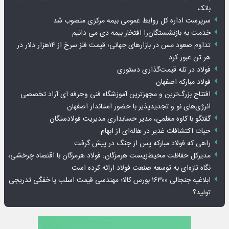
بانک
سرپرست اداره کل روابط عمومی بیمه مرکزی منصوب شد
خدمت به بازنشستگان‌را افتخار بیمه دی می دانیم
تداوم صعود مس در بازارهای جهانی؛ قیمت فلز سرخ از ۱۴هزار دلار در
هر تن عبور کرد
فولاد در تله قیمت‌گذاری دستوری
فولاد مبارکه اصفهان
افتتاح بزرگ‌ترین و مجهزترین آموزشگاه فنی وحرفه ای آزاد تخصصی
انرژی‌های نو و تجدیدپذیر با حضور استاندار اصفهان
گفتگو با کاوه معلمی، مدیر حسابداری مدیریت فولادسنگان
حیات اکتشافات غدیر در هاله‌ای از ابهام
راهی که فولاد مبارکه پس از جنگ در پیش گرفت
مدیرکل حفاظت محیط‌زیست هرمزگان: فولاد هرمزگان با اقتصاد چرخشی،
نگاه تازه‌ای به توسعه صنعت فولاد ارائه کرده است
ابلاغیه جنجالی ۱۶۳۰۰ بورس کالا؛ مهندسی قیمت اسلب یا خفگی تدریجی
تولید؟