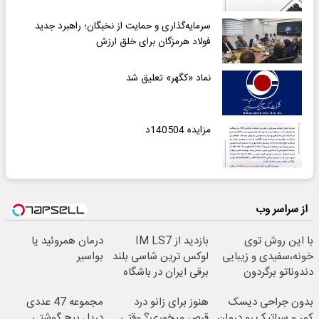
سرمایه‌گذاری و حمایت از نخبگان؛ راهبرد جدید
فولاد هرمزگان برای خلق ارزش
نماد «کگهر» تعلیق شد
مزایده 140504د
از سراسر وب
با این روش توی
بازدید از IM LS7
درمان همروئید یا
خونه،سفیدی و زیبایی
لوکس ترین شاسی بلند
بواسیر
دندوناتو برگردون
برقی ایران در باشگاه
(40%off)
انقلاب
بدون جراحی دیسک
هنوز برای زانو درد
مجموعه 47 عددی
کمر و سیاتیک رو درمان
قرص میخوری؟ وقتی
دریل پیچ گوشتی