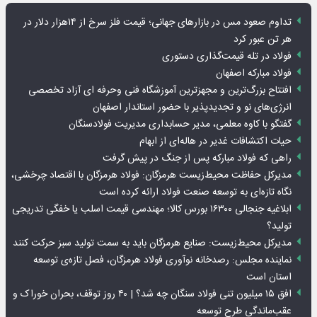
تداوم صعود مس در بازارهای جهانی؛ قیمت فلز سرخ از ۱۴هزار دلار در
هر تن عبور کرد
فولاد در تله قیمت‌گذاری دستوری
فولاد مبارکه اصفهان
افتتاح بزرگ‌ترین و مجهزترین آموزشگاه فنی وحرفه ای آزاد تخصصی
انرژی‌های نو و تجدیدپذیر با حضور استاندار اصفهان
گفتگو با کاوه معلمی، مدیر حسابداری مدیریت فولادسنگان
حیات اکتشافات غدیر در هاله‌ای از ابهام
راهی که فولاد مبارکه پس از جنگ در پیش گرفت
مدیرکل حفاظت محیط‌زیست هرمزگان: فولاد هرمزگان با اقتصاد چرخشی،
نگاه تازه‌ای به توسعه صنعت فولاد ارائه کرده است
ابلاغیه جنجالی ۱۶۳۰۰ بورس کالا؛ مهندسی قیمت اسلب یا خفگی تدریجی
تولید؟
مدیرکل محیط‌زیست: صنایع هرمزگان باید به سمت تولید سبز حرکت کنند
نماینده مجلس: رصدخانه نوآوری فولاد هرمزگان، فصل تازه‌ی توسعه
استان است
افق ۱۵ میلیون تنی فولاد سنگان چه شد؟ | ۴۰ روز توقف، بحران خوراک و
عقب‌ماندگی طرح توسعه