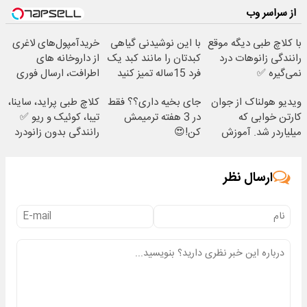
از سراسر وب
با کلاچ طبی دیگه موقع
با این نوشیدنی گیاهی
خریدآمپول‌های لاغری
رانندگی زانوهات درد
کبدتان را مانند کبد یک
از داروخانه های
نمی‌گیره ✅
فرد 15ساله تمیز کنید
اطرافت، ارسال فوری
همراه با پک یخ!
ویدیو هولناک از جوان
جای بخیه داری؟؟ فقط
کلاچ طبی پراید، ساینا،
کارتن خوابی که
در 3 هفته ترمیمش
تیبا، کوئیک و ریو ✅
میلیاردر شد. آموزش
کن!😍
رانندگی بدون زانودرد
رایگان
ارسال نظر