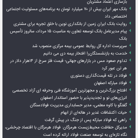
بازسازی اعتماد مشتریان
بانک مهر ایران بیش از ۷۰ میلیارد تومان به برنامه‌های مسئولیت اجتماعی
اختصاص داد
روایت بانک ایران زمین از بانکداری نوین با خلق تجربه برای مشتری
پیام مدیرعامل بانک توسعه تعاون به مناسبت ۱۵ مرداد، سالروز تأسیس
بانک
سرپرست اداره کل روابط عمومی بیمه مرکزی منصوب شد
خدمت به بازنشستگان‌را افتخار بیمه دی می دانیم
تداوم صعود مس در بازارهای جهانی؛ قیمت فلز سرخ از ۱۴هزار دلار در
هر تن عبور کرد
فولاد در تله قیمت‌گذاری دستوری
فولاد مبارکه اصفهان
افتتاح بزرگ‌ترین و مجهزترین آموزشگاه فنی وحرفه ای آزاد تخصصی
انرژی‌های نو و تجدیدپذیر با حضور استاندار اصفهان
گفتگو با کاوه معلمی، مدیر حسابداری مدیریت فولادسنگان
حیات اکتشافات غدیر در هاله‌ای از ابهام
راهی که فولاد مبارکه پس از جنگ در پیش گرفت
مدیرکل حفاظت محیط‌زیست هرمزگان: فولاد هرمزگان با اقتصاد چرخشی،
نگاه تازه‌ای به توسعه صنعت فولاد ارائه کرده است