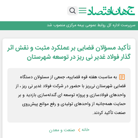
مشتریان
بانک مهر ایران بیش از ۷۰ میلیارد تومان به برنامه‌های مسئولیت اجتماعی اختصاص
داد
روایت بانک ایران زمین از بانکداری نوین با خلق تجربه برای مشتری
پیام مدیرعامل بانک توسعه تعاون به مناسبت ۱۵ مرداد، سالروز تأسیس بانک
سرپرست اداره کل روابط عمومی بیمه مرکزی منصوب شد
اجرای برنامه تحول بانک با تمرکز بر منابع پایدار، درآمدهای کارمزدی و بازسازی اعتماد
مشتریان
بانک مهر ایران بیش از ۷۰ میلیارد تومان به برنامه‌های مسئولیت اجتماعی اختصاص
تأکید مسؤلان قضایی بر عملکرد مثبت و نقش اثر
داد
گذار فولاد غدیر نی ریز در توسعه شهرستان
به مناسبت هفته قوه قضاییه، جمعی از مسئولان دستگاه
قضایی شهرستان نی‌ریز با حضور در شرکت فولاد غدیر نی ریز ، از
واحدهای فولادسازی و پروژه توسعه ای گندله‌سازی بازدید و بر
حمایت همه‌جانبه از واحدهای تولیدی و رفع موانع پیش‌روی
صنعت تأکید کردند.
خانه
صنعت و معدن