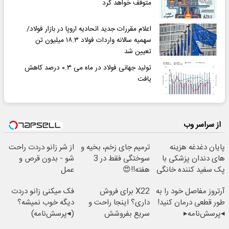
متوقف خواهد کرد
اعلام مقررات جدید اتحادیه اروپا در بازار فولاد/
سهمیه سالانه واردات فولاد ۱۸.۳ میلیون تن
تعیین شد
تولید جهانی فولاد در ماه می ۰.۳ درصد کاهش
یافت
از سراسر وب
پایان دغدغه هزینه
ترمیم جای زخم، بخیه و
از شر زانو دردت راحت
های دندان پزشکی با
سوختگی فقط در 3
شو - بدون قرص و
پک سفید کننده خانگی
هفته!!😍
عمل
آرتروز مفاصل خود را به
X22 برای فروش
فک میکنی زانو دردت
طور قطعی درمان کنید!
داری؟ اینجا راحت و
دیگه خوب نمیشه؟
◂پرسش‌نامه▸
سریع بفروشش
(◂پرسش‌نامه)