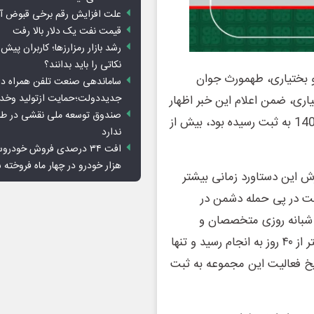
علت افزایش رقم برخی قبوض آب
قیمت نفت یک دلار بالا رفت
رشد بازار رمزارزها؛ کاربران پیش
نکاتی را باید بدانند؟
 بختیاری، طهمورث جوان
ساماندهی صنعت تلفن همراه در
جدیددولت؛حمایت ازتولید وخد
ی، ضمن اعلام این خبر اظهار
صندوق توسعه ملی نقشی در طرح
کرد: این میزان تولید نسبت به رکورد قبل که در آذرماه سال 1404 به ثبت رسیده بود، بیش از
ندارد
هزار خودرو در چهار ماه فروخته 
زش این دستاورد زمانی بیشتر
کت در پی حمله دشمن در
 شبانه روزی متخصصان و
کارکنان شرکت، عملیات بازسازی واحدهای آسیب دیده در کمتر از ۴۰ روز به انجام رسید و تنها
ریخ فعالیت این مجموعه به ثبت