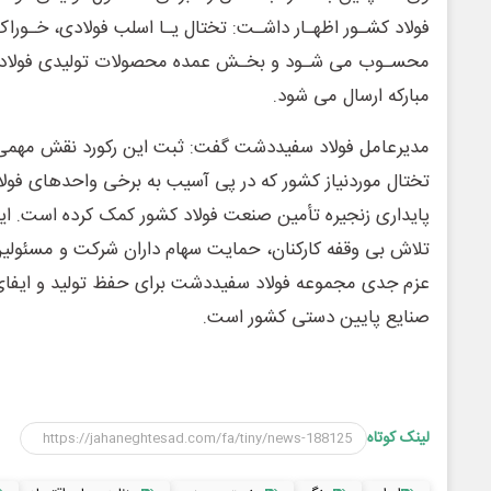
فولاد کشـور اظهـار داشـت: تختال یـا اسلب فولادی، خـوراک
محسـوب می شـود و بخـش عمده محصولات تولیدی فولاد 
مبارکه ارسال می شود.
مدیرعامل فولاد سفیددشت گفت: ثبت این رکورد نقش مهمی 
تختال موردنیاز کشور که در پی آسیب به برخی واحدهای فولا
پایداری زنجیره تأمین صنعت فولاد کشور کمک کرده است. 
تلاش بی وقفه کارکنان، حمایت سهام داران شرکت و مسئولین 
عزم جدی مجموعه فولاد سفیددشت برای حفظ تولید و ایفای 
صنایع پایین دستی کشور است.
لینک کوتاه