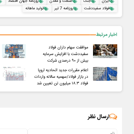
ایران
جنگ
صنعت و معدن
روزنامه جهان اقتصاد
فولاد سفیددشت
روزنامه 7 تیر
تولید ماهانه
اخبار مرتبط
موافقت سهام داران فولاد
سفیددشت با افزایش سرمایه
بیش از ۹۰ درصدی شرکت
اعلام مقررات جدید اتحادیه اروپا
در بازار فولاد/سهمیه سالانه واردات
فولاد ۱۸.۳ میلیون تن تعیین شد
از سراسر وب
۱ میلیون تومان تخفیف محصولات
آمپول های لاغری با یک میلیون
لاغری؛ یک قدم نزدیک‌تر به شروع
تخفیف | ارسال از داروخانه های