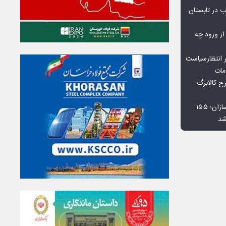
 در تابستان
 از ورود چه
 انتظارسیاست
مات
 کالابرگ
افت ۳۴ درصدی فروش خودروسازان؛ ۱۵۵
شد