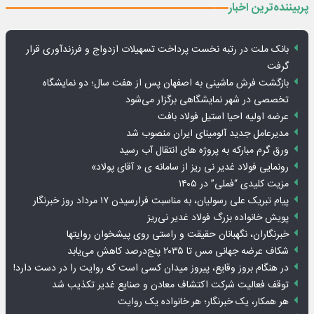
پربیننده‌ترین اخبار
بانک ملت در رتبه نخست پرداخت تسهیلات ازدواج و فرزندآوری قرار
گرفت
بازگشت فرش ماشینی به اصفهان پس از هفت سال؛ دو نمایشگاه
تخصصی در شهر نمایشگاهی برگزار می‌شود
عرضه اولیه احیا استیل فولاد بافت
مدیرعامل جدید آلومینای ایران منصوب شد
ورق گرم مبارکه به پروژه های انتقال آب رسید
رونمایی فولاد غدیر نی ریز از سامانه ی « آقای پولاد»
مزیت کلیدی “فملی” در ۱۴۰۵
پیام تبریک علی رسولیان، به مناسبت فرارسیدن ۱۷ مرداد روز خبرنگار
پویش خانواده بزرگ فولاد غدیر نی‌ریز
خبرنگاران، نگهبانان حقیقت و راستی روی پیشخوان روایت­ها
شکاف عرضه جهانی مس تا ۲۰۳۵ پنج‌درصد کاهش می‌یابد
در هنگام بروز وقایع، پیروز میدان کسی است که روایت را در دست دارد!
توقف فعالیت شرکت اکتشاف معادن و صنایع غدیر تکذیب شد
هر همکار، یک خبرنگار؛ هر خانواده یک روایت