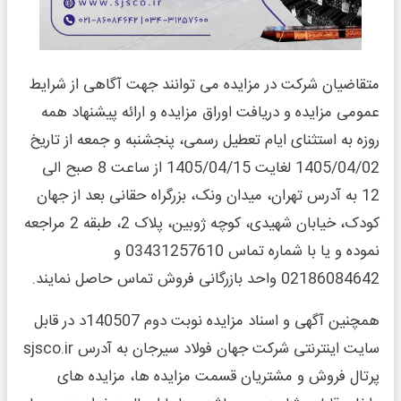
متقاضیان شرکت در مزایده می توانند جهت آگاهی از شرایط
عمومی مزایده و دریافت اوراق مزایده و ارائه پیشنهاد همه
روزه به استثنای ایام تعطیل رسمی، پنجشنبه و جمعه از تاریخ
1405/04/02 لغایت 1405/04/15 از ساعت 8 صبح الی
12 به آدرس تهران، میدان ونک، بزرگراه حقانی بعد از جهان
کودک، خیابان شهیدی، کوچه ژوبین، پلاک 2، طبقه 2 مراجعه
نموده و یا با شماره تماس 03431257610 و
02186084642 واحد بازرگانی فروش تماس حاصل نمایند.
همچنین آگهی و اسناد مزایده نوبت دوم 140507د در قابل
سایت اینترنتی شرکت جهان فولاد سیرجان به آدرس sjsco.ir
پرتال فروش و مشتریان قسمت مزایده ها، مزایده های