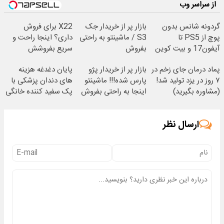
از سراسر وب
گردونه شانس بدون
بازار پر از خریدار جک
X22 برای فروش
پوچ از PS5 تا
S3 / ماشینتو به راحتی
داری؟ اینجا راحت و
آیفون17 و بیت کوین
بفروش
سریع بفروشش
🔥
پماد درمان جای زخم در
بازار پر از خریدار پژو
پایان دغدغه هزینه
۷ روز در یزد تولید شد!
پارس شده!!! ماشینتو
های دندان پزشکی با
(مشاوره بگیرید)
اینجا به راحتی بفروش
پک سفید کننده خانگی
ارسال نظر