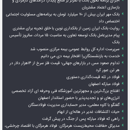
اجرای برنامه تحول بانک با تمرکز بر منابع پایدار، درآمدهای کارمزدی و
بازسازی اعتماد مشتریان
بانک مهر ایران بیش از ۷۰ میلیارد تومان به برنامه‌های مسئولیت اجتماعی
اختصاص داد
روایت بانک ایران زمین از بانکداری نوین با خلق تجربه برای مشتری
پیام مدیرعامل بانک توسعه تعاون به مناسبت ۱۵ مرداد، سالروز تأسیس
بانک
سرپرست اداره کل روابط عمومی بیمه مرکزی منصوب شد
خدمت به بازنشستگان‌را افتخار بیمه دی می دانیم
تداوم صعود مس در بازارهای جهانی؛ قیمت فلز سرخ از ۱۴هزار دلار در
هر تن عبور کرد
فولاد در تله قیمت‌گذاری دستوری
فولاد مبارکه اصفهان
افتتاح بزرگ‌ترین و مجهزترین آموزشگاه فنی وحرفه ای آزاد تخصصی
انرژی‌های نو و تجدیدپذیر با حضور استاندار اصفهان
گفتگو با کاوه معلمی، مدیر حسابداری مدیریت فولادسنگان
حیات اکتشافات غدیر در هاله‌ای از ابهام
راهی که فولاد مبارکه پس از جنگ در پیش گرفت
مدیرکل حفاظت محیط‌زیست هرمزگان: فولاد هرمزگان با اقتصاد چرخشی،