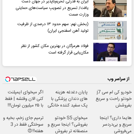
ایران به قدرتی تحریم‌ناپذیر در جهان دست
یافت/ تسریع در تصویبِ سیاست‌های حمایتی
وزارت صمت
(بخش نهم: سهم حدود ۱۳ درصدی از ظرفیت
تولید آهن اسفنجی ایران)
فولاد هرمزگان در بهترین مکان کشور از نظر
مکان‌یابی قرار گرفته است
از سراسر وب
خودرو کی ام سی j7
پایان دغدغه هزینه
اگر میخوای ایمپلنت
خودتو راحت و سریع
های دندان پزشکی با
کنی الان وقتشه | فقط
بفروشش
پک سفید کننده خانگی
با ۲۵ میلیون تومان!!!
هایما داری؟ اینجا
میخوای S5 خودتو
ترمیم جای زخم، بخیه و
سریع و بی‌دردسر
بفروشی؟ اینجا سریع و
سوختگی فقط در 3
می‌فروشی
منصفانه تر بفروش
هفته!!😍