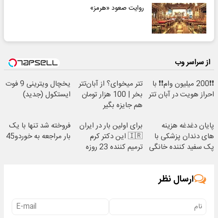
روایت صعود «هرمز»
از سراسر وب
❗❗200 میلیون وام❗❗ با
تتر میخوای؟ از آبان‌تتر
یخچال ویترینی 9 فوت
احراز هویت در آبان تتر
بخر | 100 هزار تومان
ایستکول (جدید)
هم جایزه بگیر
پایان دغدغه هزینه
برای اولین بار در ایران
فروخته شد تنها با یک
های دندان پزشکی با
🇮🇷 این دکتر کرم
بار مراجعه به خوردو45
پک سفید کننده خانگی
ترمیم کننده 23 روزه
ساخت!
ارسال نظر