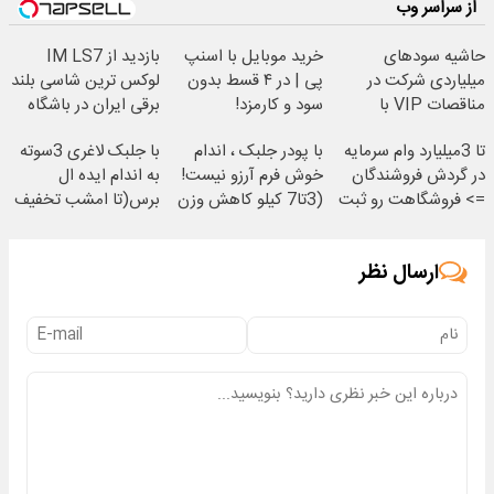
از سراسر وب
حاشیه سودهای
خرید موبایل با اسنپ
بازدید از IM LS7
میلیاردی شرکت در
پی | در ۴ قسط بدون
لوکس ترین شاسی بلند
مناقصات VIP با
سود و کارمزد!
برقی ایران در باشگاه
اشتراکات ایران تندر
انقلاب
تا 3میلیارد وام سرمایه
با پودر جلبک ، اندام
با جلبک لاغری 3سوته
در گردش فروشندگان
خوش فرم آرزو نیست!
به اندام ایده ال
=> فروشگاهت رو ثبت
(3تا7 کیلو کاهش وزن
برس(تا امشب تخفیف
کن
در یک ماه)
ویژه)
ارسال نظر