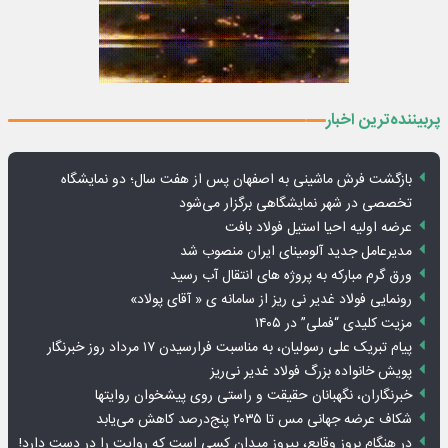
پربیننده‌ترین اخبار
بازگشت فرش ماشینی به اصفهان پس از هفت سال؛ دو نمایشگاه
تخصصی در شهر نمایشگاهی برگزار می‌شود
عرضه اولیه احیا استیل فولاد بافت
مدیرعامل جدید آلومینای ایران منصوب شد
ورق گرم مبارکه به پروژه های انتقال آب رسید
رونمایی فولاد غدیر نی ریز از سامانه ی « آقای پولاد»
مزیت کلیدی “فملی” در ۱۴۰۵
پیام تبریک علی رسولیان، به مناسبت فرارسیدن ۱۷ مرداد روز خبرنگار
پویش خانواده بزرگ فولاد غدیر نی‌ریز
خبرنگاران، نگهبانان حقیقت و راستی روی پیشخوان روایت­ها
شکاف عرضه جهانی مس تا ۲۰۳۵ پنج‌درصد کاهش می‌یابد
در هنگام بروز وقایع، پیروز میدان کسی است که روایت را در دست دارد!