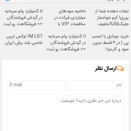
نجات دهنده شما از
حاشیه سودهای
تا 3میلیارد وام سرمایه
پیری! کرم جوانساز
میلیاردی شرکت در
در گردش فروشندگان
جلبک50%تخفیف
مناقصات VIP با
=> فروشگاهت رو ثبت
اشتراکات ایران تندر
کن
خرید موبایل با اسنپ
تا 3میلیارد وام سرمایه
IM LS7 لوکس ترین
پی | در ۴ قسط بدون
در گردش فروشندگان
شاسی بلند برقی ایران
سود و کارمزد!
=> فروشگاهت رو ثبت
کن
ارسال نظر