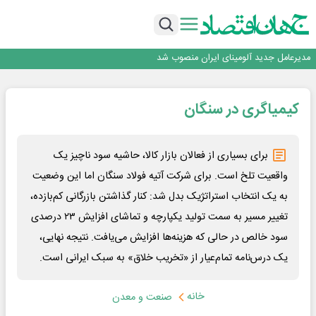
رونمایی فولاد غدیر نی ریز از سامانه ی « آقای پولاد»
بازگشت فرش ماشینی به اصفهان پس از هفت سال؛ دو نمایشگاه تخصصی در شهر
نمایشگاهی برگزار می‌شود
عرضه اولیه احیا استیل فولاد بافت
مدیرعامل جدید آلومینای ایران منصوب شد
ورق گرم مبارکه به پروژه های انتقال آب رسید
رونمایی فولاد غدیر نی ریز از سامانه ی « آقای پولاد»
کیمیاگری در سنگان
بازگشت فرش ماشینی به اصفهان پس از هفت سال؛ دو نمایشگاه تخصصی در شهر
نمایشگاهی برگزار می‌شود
عرضه اولیه احیا استیل فولاد بافت
برای بسیاری از فعالان بازار کالا، حاشیه سود ناچیز یک
واقعیت تلخ است. برای شرکت آتیه فولاد سنگان اما این وضعیت
به یک انتخاب استراتژیک بدل شد: کنار گذاشتن بازرگانی کم‌بازده،
تغییر مسیر به سمت تولید یکپارچه و تماشای افزایش ۲۳ درصدی
سود خالص در حالی که هزینه‌ها افزایش می‌یافت. نتیجه نهایی،
یک درس‌نامه تمام‌عیار از «تخریب خلاق» به سبک ایرانی است.
خانه
صنعت و معدن