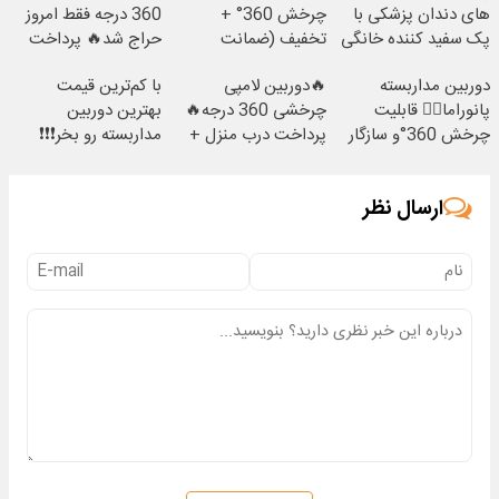
های دندان پزشکی با
چرخش 360° +
360 درجه فقط امروز
پک سفید کننده خانگی
تخفیف (ضمانت
حراج شد🔥 پرداخت
تعویض + پرداخت
درب منزل
دوربین مداربسته
🔥دوربین لامپی
با کم‌ترین قیمت
درب منزل)
پانوراما👈🏻 قابلیت
چرخشی 360 درجه🔥
بهترین دوربین
چرخش 360°و سازگار
پرداخت درب منزل +
مداربسته رو بخر❗❗❗
با اندروید و ios
گارانتی تعویض
ارسال نظر