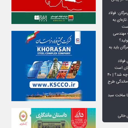
گان: فولاد
ازه‌ای به
است
 بورس کالا؛ مهندسی
لید؟
ان باید به
فولاد
تان است
افق ۱۵ میلیون تنی فولاد سنگان چه شد؟ | ۴۰
‌ماندگی طرح
تا ساخت سبد
 خالی