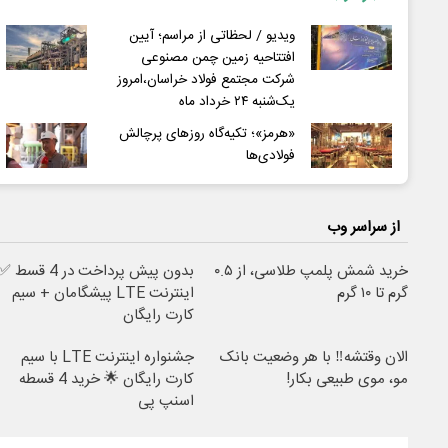
ویدیو / لحظاتی از مراسم؛ آیین
افتتاحیه زمین چمن مصنوعی
شرکت مجتمع فولاد خراسان،امروز
یک‌شنبه ۲۴ خرداد ماه
«هرمز»؛ تکیه‌گاه روزهای پرچالش
فولادی‌ها
از سراسر وب
خرید شمش پلمپ طلاسی، از ۰.۵
بدون پیش پرداخت در 4 قسط 
گرم تا ۱۰ گرم
اینترنت LTE پیشگامان + سیم
کارت رایگان
الان وقتشه‼️ با هر وضعیت بانک
جشنواره اینترنت LTE با سیم
مو، موی طبیعی بکار!
کارت رایگان 🌟 خرید 4 قسطه
اسنپ پی