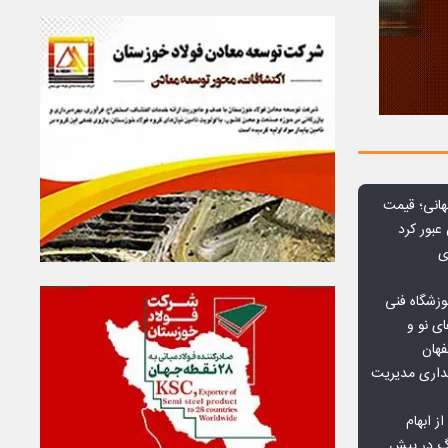
هانی؛ قیمت
ی
وزشگاه فنی
ی نو و
فهان
بداری مدیریت
ز ابهام
نگ در پیش