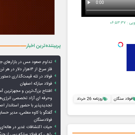
۰۶:۵۳:۳
پربیننده‌ترین اخبار
تداوم صعود مس در بازارهای ج
فلز سرخ از ۱۴هزار دلار در هر تن عبور کرد
فولاد در تله قیمت‌گذاری دستور
فولاد مبارکه اصفهان
افتتاح بزرگ‌ترین و مجهزترین آم
وحرفه ای آزاد تخصصی انرژی‌ها
فولاد سنگان
روزنامه 26 خرداد
تجدیدپذیر با حضور استاندار اص
گفتگو با کاوه معلمی، مدیر حسا
فولادسنگان
حیات اکتشافات غدیر در هاله‌ای ا
راهی که فولاد مبارکه پس از ج