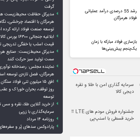
گرفت
رشد 55 درصدی درآمد عملیاتی
مدیرکل حفاظت محیط‌زیست هرمز
فولاد هرمزگان
هرمزگان با اقتصاد چرخشی، نگاه ت
توسعه صنعت فولاد ارائه کرده 
ابلاغیه جنجالی ۱۶۳۰۰
بازسازی فولاد مبارکه با زمان
قیمت اسلب یا خفگی تدریجی تو
یک‌پنجم پیش‌بینی‌ها
مدیرکل محیط‌زیست: صنایع هرمزگ
سمت تولید سبز حرکت کنند
نماینده مجلس: رصدخانه نوآوری 
هرمزگان، فصل تازه‌ی توسعه اس
✅
سرمایه گذاری امن با طلا و نقره
روز توقف، بحران خوراک و عقب
دیجی کالا
توسعه
از خرید آنلاین طلا، نقره و مس 
جشنواره فروش مودم های LTE ‼️
سرمایه‌گذاری با زرپی
خرید قسطی با اسنپ‌پی
روزنامه ۱۴ مرداد
پارادوکس سدهای پُر و سفره‌های