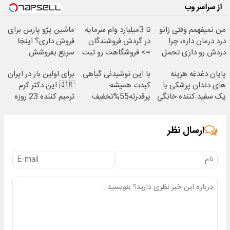
از سراسر وب
من نمیفهمم وقتی زانو
تا 3میلیارد وام سرمایه
ماشین پژو پارس برای
درد درمان داره، چرا
در گردش فروشندگان
فروش داری؟ اینجا
دردش رو داری تحمل
=> فروشگاهت رو ثبت
سریع بفروشش
میکنی؟❗
کن
پایان دغدغه هزینه
با این نوشیدنی گیاهی
برای اولین بار در ایران
های دندان پزشکی با
کبدت همیشه
🇮🇷 این دکتر کرم
پک سفید کننده خانگی
پرقدرته55%تخفیف
ترمیم کننده 23 روزه
ساخت!
ارسال نظر