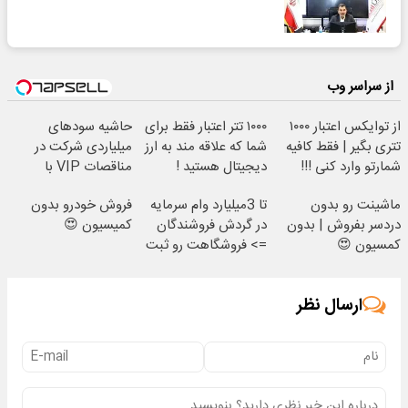
از سراسر وب
از توایکس اعتبار ۱۰۰۰
۱۰۰۰ تتر اعتبار فقط برای
حاشیه سودهای
تتری بگیر | فقط کافیه
شما که علاقه مند به ارز
میلیاردی شرکت در
شمارتو وارد کنی !!!
دیجیتال هستید !
مناقصات VIP با
اشتراکات ایران تندر
ماشینت رو بدون
تا 3میلیارد وام سرمایه
فروش خودرو بدون
دردسر بفروش | بدون
در گردش فروشندگان
کمیسیون 😍
کمسیون 😍
=> فروشگاهت رو ثبت
کن
ارسال نظر