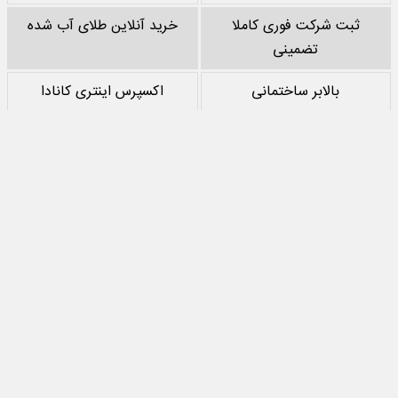
ثبت شرکت فوری کاملا
خرید آنلاین طلای آب شده
تضمینی
بالابر ساختمانی
اکسپرس اینتری کانادا
خرید پشم سنگ
نقد کردن درآمد یوتیوب
خرید سرور
مرجع بازی های مود اندروید
تمام حقوق مادی‌ و معنوی این سایت متعلق به
جهان اقتصاد
است و استفاده از
مطالب با ذکر منبع بلامانع است.
طراحی سایت خبری و خبرگزاری
آسام
تماس با ما
درباره ما