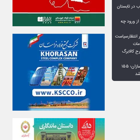
 در تابستان
 از ورود چه
 انتظارسیاست
مات
 کالابرگ
افت ۳۴ درصدی فروش خودروسازان؛ ۱۵۵
شد