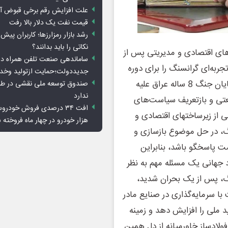
علت افزایش رقم برخی قبوض آب
قیمت نفت یک دلار بالا رفت
رشد بازار رمزارزها؛ کاربران پیش
نکاتی را باید بدانند؟
دهای اقتصادی و مدیریتی پس از
ساماندهی صنعت تلفن همراه در
، تجربه‌ای گرانسنگ را برای دوره
جدیددولت؛حمایت ازتولید وخد
پسابحران کنونی پیش روی مسئولین کشور قرار داده است. پایان جنگ 8 ساله عراق علیه
صندوق توسعه ملی نقشی در طرح
ندارد
نعتی و بازتعریف سیاست‌های
‌ از زیرساختهای اقتصادی و
هزار خودرو در چهار ماه فروخته 
گ، در حل موضوع بازسازی و
ست پاسخگو باشد، بنابراین
 جهانی یک مسئله مهم به نظر
رگ، پس از یک بحران شدید،
با سرمایه‌گذاری در صنایع مادر
د ملی را افزایش دهد و زمینه
 فولادساز خاورمیانه از دل همین